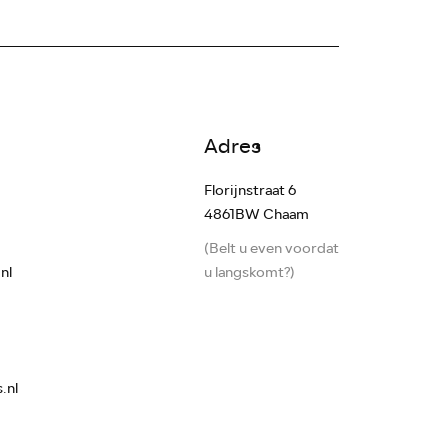
Adres
Florijnstraat 6
4861BW Chaam
(Belt u even voordat
nl
u langskomt?)
.nl