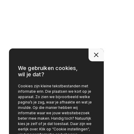
We gebruiken cookies,
wil je dat?
Cookies zijn kleine tekstbestanden met
informatie erin. Die plaatsen we kort op je
apparaat. Zo zien we bijvoorbeeld welke
pagina’s je zag, waar je afhaakte en wat je
invulde. Op die manier hebben wij
informatie waar we jouw websitebezoek
beter mee maken. Handig toch? Natuurlijk
kies je zelf of je dat toestaat. Daar zijn we
eerlijk over. Klik op “Cookie instellingen”,