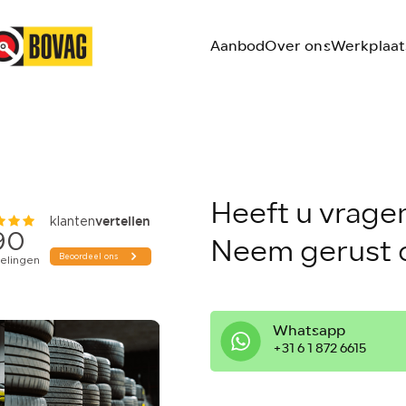
Aanbod
Over ons
Werkplaat
Heeft u vrage
Neem gerust c
Whatsapp
‭+31 6 1 872 6615