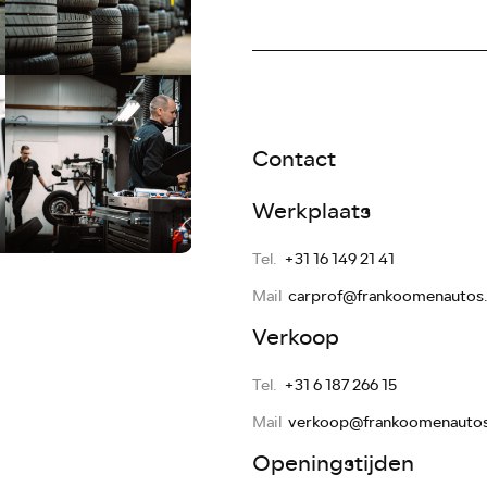
Contact
Werkplaats
Tel.
+31 16 149 21 41
Mail
carprof@frankoomenautos.
Verkoop
Tel.
+31 6 187 266 15
Mail
verkoop@frankoomenautos
Openingstijden