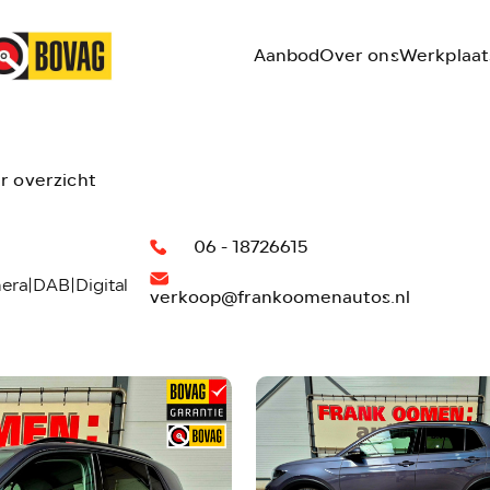
Aanbod
Over ons
Werkplaat
r overzicht
06 - 18726615
mera|DAB|Digital
verkoop@frankoomenautos.nl