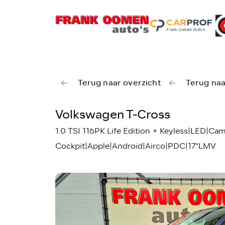
Terug naar overzicht
Terug naa
Volkswagen T-Cross
1.0 TSI 116PK Life Edition + Keyless|LED|Ca
Cockpit|Apple|Android|Airco|PDC|17"LMV