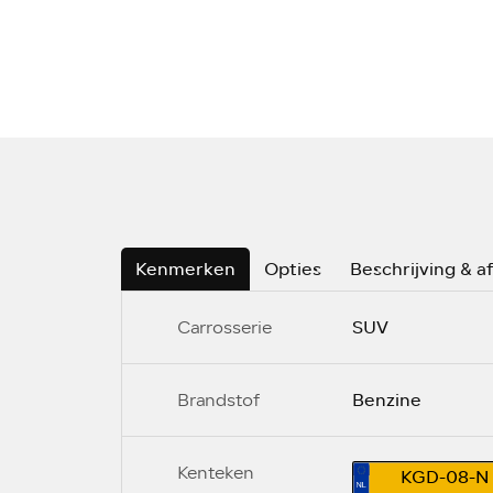
Kenmerken
Opties
Beschrijving & a
SUV
Carrosserie
Benzine
Brandstof
Kenteken
KGD-08-N