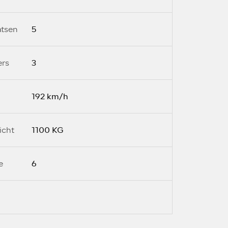
5
atsen
3
ers
192 km/h
1100 KG
icht
6
e