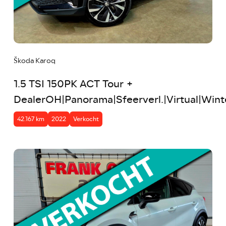
Škoda Karoq
1.5 TSI 150PK ACT Tour +
DealerOH|Panorama|Sfeerverl.|Virtual|Wint
42.167 km
2022
Verkocht