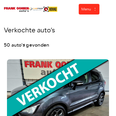
Menu
Verkochte auto’s
Home
50 auto's gevonden
Aanbod
Diensten
Over ons
Werkplaats
ASN Autoschade
Verkocht
Contact