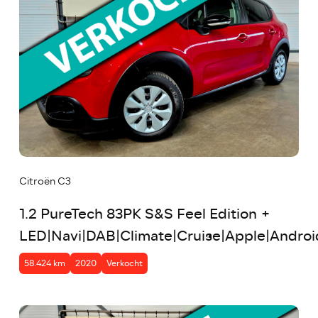
Citroën C3
1.2 PureTech 83PK S&S Feel Edition +
LED|Navi|DAB|Climate|Cruise|Apple|Andro
58.424 km
2020
Verkocht