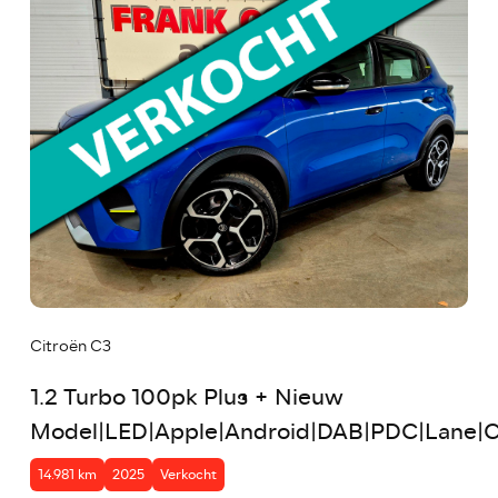
Citroën C3
1.2 Turbo 100pk Plus + Nieuw
Model|LED|Apple|Android|DAB|PDC|Lane|C
14.981 km
2025
Verkocht