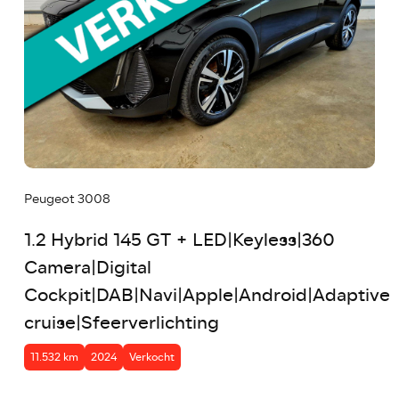
Peugeot 3008
1.2 Hybrid 145 GT + LED|Keyless|360
Camera|Digital
Cockpit|DAB|Navi|Apple|Android|Adaptive
cruise|Sfeerverlichting
11.532 km
2024
Verkocht