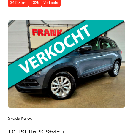
34.128 km
2025
Verkocht
Škoda Karoq
1.0 TSI 116PK Style +