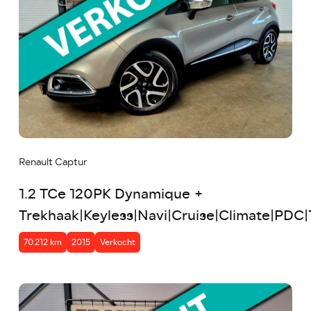
Renault Captur
1.2 TCe 120PK Dynamique +
Trekhaak|Keyless|Navi|Cruise|Climate|PDC
70.212 km
2015
Verkocht