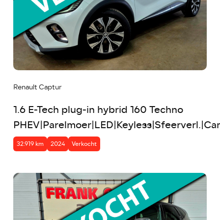
Renault Captur
1.6 E-Tech plug-in hybrid 160 Techno
PHEV|Parelmoer|LED|Keyless|Sfeerverl.|Ca
32.919 km
2024
Verkocht