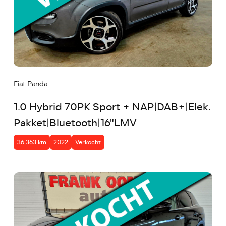
Fiat Panda
1.0 Hybrid 70PK Sport + NAP|DAB+|Elek.
Pakket|Bluetooth|16"LMV
36.363 km
2022
Verkocht