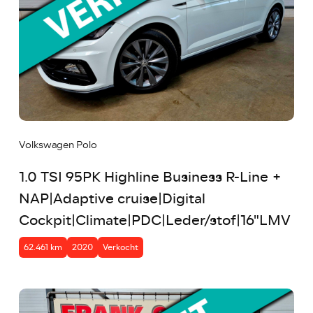
Volkswagen Polo
1.0 TSI 95PK Highline Business R-Line +
NAP|Adaptive cruise|Digital
Cockpit|Climate|PDC|Leder/stof|16"LMV
62.461 km
2020
Verkocht