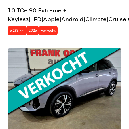
1.0 TCe 90 Extreme +
Keyless|LED|Apple|Android|Climate|Cruis
5.283 km
2025
Verkocht