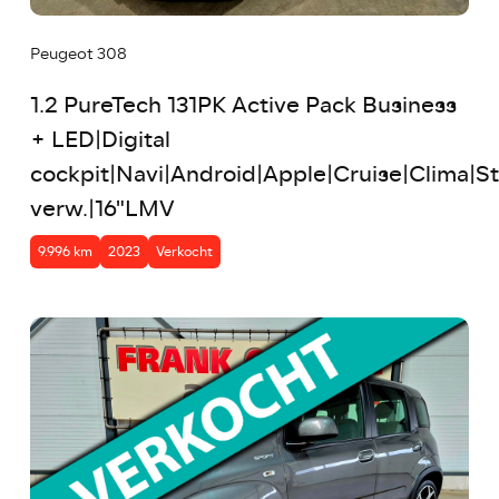
Peugeot 308
1.2 PureTech 131PK Active Pack Business
+ LED|Digital
cockpit|Navi|Android|Apple|Cruise|Clima|St
verw.|16"LMV
9.996 km
2023
Verkocht