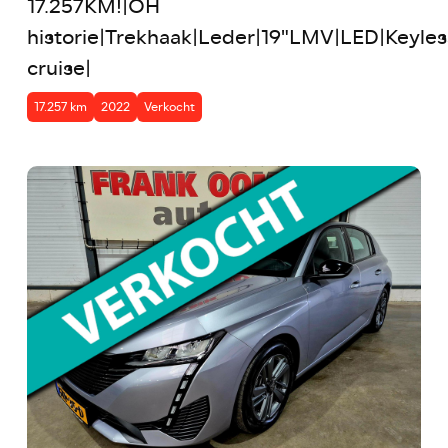
17.257KM!|OH
historie|Trekhaak|Leder|19"LMV|LED|Keyle
cruise|
17.257 km
2022
Verkocht