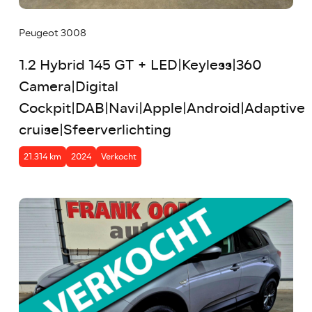
Peugeot 3008
1.2 Hybrid 145 GT + LED|Keyless|360
Camera|Digital
Cockpit|DAB|Navi|Apple|Android|Adaptive
cruise|Sfeerverlichting
21.314 km
2024
Verkocht