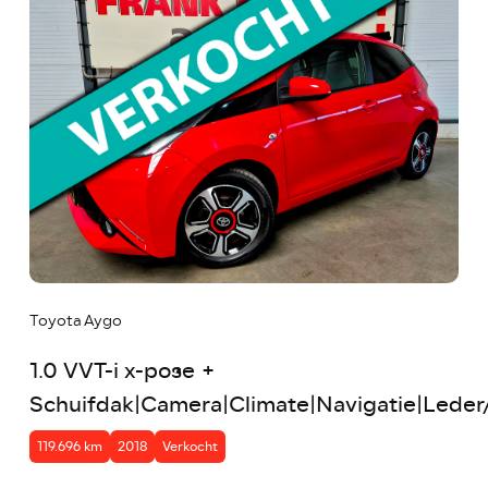
Toyota Aygo
1.0 VVT-i x-pose +
Schuifdak|Camera|Climate|Navigatie|Leder
119.696 km
2018
Verkocht