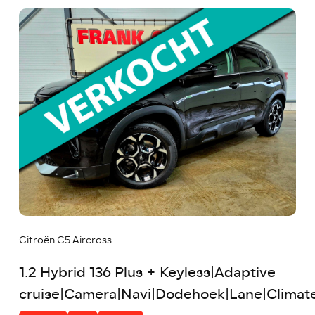
Citroën C5 Aircross
1.2 Hybrid 136 Plus + Keyless|Adaptive
cruise|Camera|Navi|Dodehoek|Lane|Climat