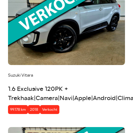
Suzuki Vitara
1.6 Exclusive 120PK +
Trekhaak|Camera|Navi|Apple|Android|Clima
99.178 km
2018
Verkocht