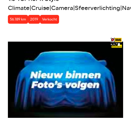
Climate|Cruise|Camera|Sfeerverlichting|N
56.189 km
2019
Verkocht