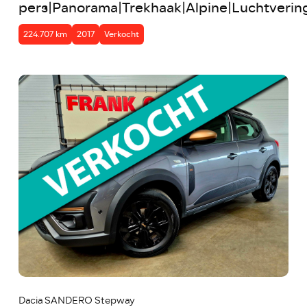
pers|Panorama|Trekhaak|Alpine|Luchtveri
224.707 km
2017
Verkocht
Dacia SANDERO Stepway