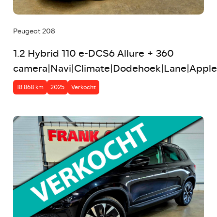
Peugeot 208
1.2 Hybrid 110 e-DCS6 Allure + 360
camera|Navi|Climate|Dodehoek|Lane|Appl
18.868 km
2025
Verkocht