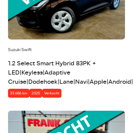
Suzuki Swift
1.2 Select Smart Hybrid 83PK +
LED|Keyless|Adaptive
Cruise|Dodehoek|Lane|Navi|Apple|Androi
33.686 km
2025
Verkocht