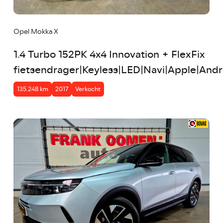
Opel Mokka X
1.4 Turbo 152PK 4x4 Innovation + FlexFix
fietsendrager|Keyless|LED|Navi|Apple|And
135.248 km
2017
Verkocht