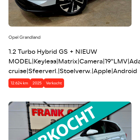
Opel Grandland
1.2 Turbo Hybrid GS + NIEUW
MODEL|Keyless|Matrix|Camera|19"LMV|Ada
cruise|Sfeerverl.|Stoelverw.|Apple|Android
12.624 km
2025
Verkocht