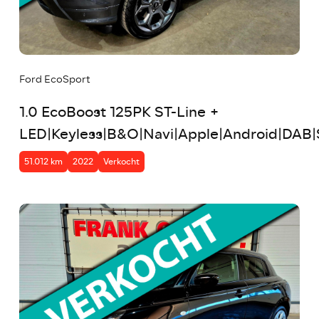
Ford EcoSport
1.0 EcoBoost 125PK ST-Line +
LED|Keyless|B&O|Navi|Apple|Android|DAB|
51.012 km
2022
Verkocht