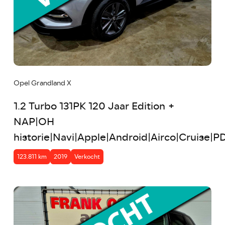
Opel Grandland X
1.2 Turbo 131PK 120 Jaar Edition +
NAP|OH
historie|Navi|Apple|Android|Airco|Cruise|P
123.811 km
2019
Verkocht