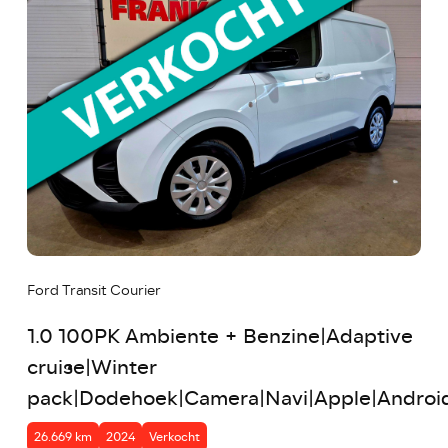
Ford Transit Courier
1.0 100PK Ambiente + Benzine|Adaptive
cruise|Winter
pack|Dodehoek|Camera|Navi|Apple|Android
26.669 km
2024
Verkocht