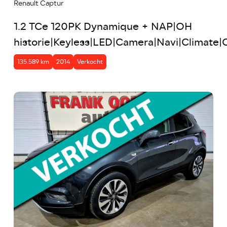
Renault Captur
1.2 TCe 120PK Dynamique + NAP|OH
historie|Keyless|LED|Camera|Navi|Climate
135.589 km
2014
Verkocht