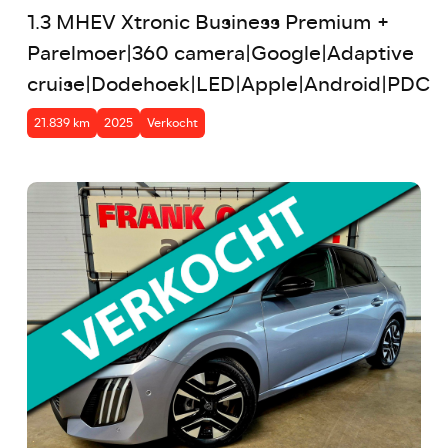
1.3 MHEV Xtronic Business Premium +
Parelmoer|360 camera|Google|Adaptive
cruise|Dodehoek|LED|Apple|Android|PDC
21.839 km
2025
Verkocht