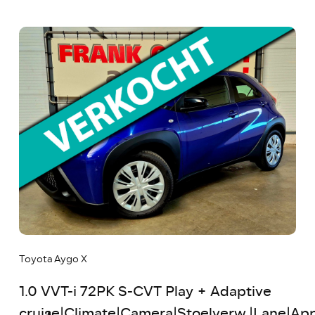
Toyota Aygo X
1.0 VVT-i 72PK S-CVT Play + Adaptive
cruise|Climate|Camera|Stoelverw.|Lane|Ap