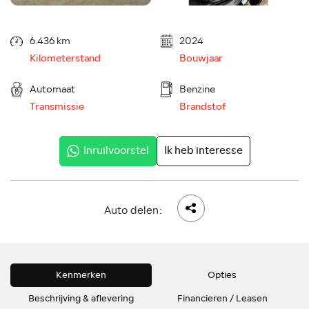
6.436 km
2024
Kilometerstand
Bouwjaar
Automaat
Benzine
Transmissie
Brandstof
Inruilvoorstel
Ik heb interesse
Auto delen:
Kenmerken
Opties
Beschrijving & aflevering
Financieren / Leasen