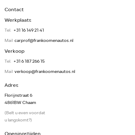
Contact
Werkplaats
Tel.
+31 16 149 21 41
Mail
carprof@frankoomenautos.nl
Verkoop
Tel.
+31 6 187 266 15
Mail
verkoop@frankoomenautos.nl
Adres
Florijnstraat 6
4861BW Chaam
(Belt u even voordat
u langskomt?)
Openingstijden