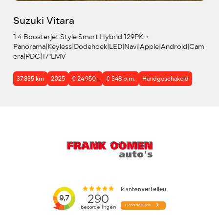
Suzuki Vitara
1.4 Boosterjet Style Smart Hybrid 129PK +
Panorama|Keyless|Dodehoek|LED|Navi|Apple|Android|Cam
era|PDC|17"LMV
37.835 km
2025
€ 24.950,-
€ 348 p.m.
Handgeschakeld