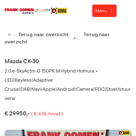
Menu
Terug naar overzicht
Terug naar
overzicht
Home
Aanbod
Mazda CX-30
Diensten
2.0 e-SkyActiv-G 150PK M Hybrid Homura +
Over ons
LED|Keyless|Adaptive
Cruise|DAB|Navi|Apple|Android|Camera|PDC|Stoel/stuur
Werkplaats
verw
ASN Autoschade
€ 29.950,-
Verkocht
( € 418 /mnd )
Contact