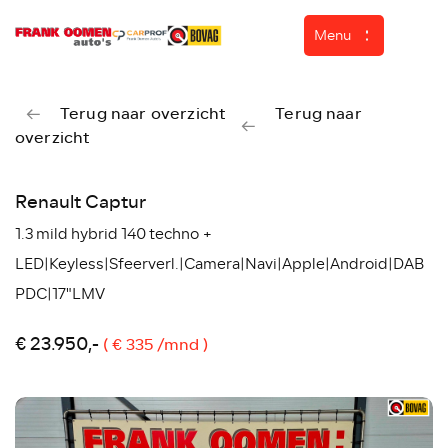
Menu
Terug naar overzicht
Terug naar
overzicht
Home
Aanbod
Renault Captur
Diensten
1.3 mild hybrid 140 techno +
Over ons
LED|Keyless|Sfeerverl.|Camera|Navi|Apple|Android|DAB
PDC|17"LMV
Werkplaats
ASN Autoschade
€ 23.950,-
( € 335 /mnd )
Verkocht
Contact