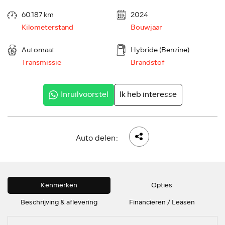
60.187 km
2024
Kilometerstand
Bouwjaar
Automaat
Hybride (Benzine)
Transmissie
Brandstof
Inruilvoorstel
Ik heb interesse
Auto delen:
Kenmerken
Opties
Beschrijving & aflevering
Financieren / Leasen