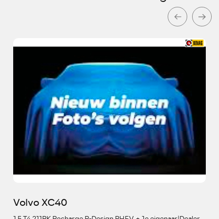
Volvo XC40
1.5 T4 211PK Recharge R-Design PHEV + 1e eigenaar|Dealer