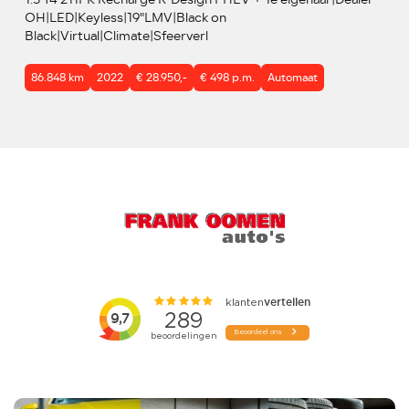
OH|LED|Keyless|19"LMV|Black on
Black|Virtual|Climate|Sfeerverl
86.848 km
2022
€ 28.950,-
€ 498 p.m.
Automaat