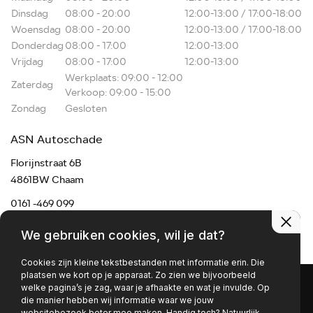
Dinsdag
08:00 - 20:00
12:00-13:00 / 17:00-18:00
Woensdag
08:00 - 20:00
12:00-13:00 / 17:00-18:00
Donderdag
08:00 - 17:00
12:00-13:00
Vrijdag
08:00 - 17:00
12:00-13:00
Werkplaats: 09:00 - 12:00
Zaterdag
Verkoop: 09:00 - 15:00
Zondag
Gesloten
ASN Autoschade
Florijnstraat 6B
4861BW Chaam
0161 -469 099
chaam@asnmail.nl
We gebruiken cookies, wil je dat?
Cookies zijn kleine tekstbestanden met informatie erin. Die
plaatsen we kort op je apparaat. Zo zien we bijvoorbeeld
welke pagina’s je zag, waar je afhaakte en wat je invulde. Op
die manier hebben wij informatie waar we jouw
websitebezoek beter mee maken. Handig toch? Natuurlijk