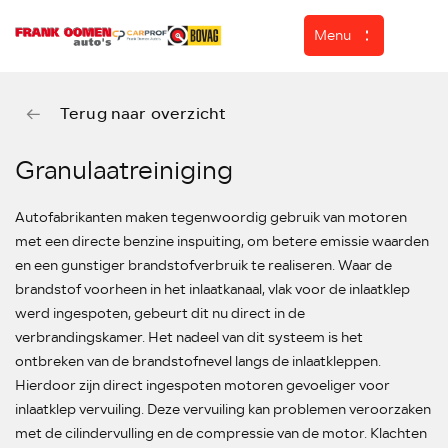
Menu
Terug naar overzicht
Home
Granulaatreiniging
Aanbod
Autofabrikanten maken tegenwoordig gebruik van motoren
Diensten
met een directe benzine inspuiting, om betere emissie waarden
Over ons
en een gunstiger brandstofverbruik te realiseren. Waar de
brandstof voorheen in het inlaatkanaal, vlak voor de inlaatklep
Werkplaats
werd ingespoten, gebeurt dit nu direct in de
ASN Autoschade
verbrandingskamer. Het nadeel van dit systeem is het
ontbreken van de brandstofnevel langs de inlaatkleppen.
Verkocht
Hierdoor zijn direct ingespoten motoren gevoeliger voor
Contact
inlaatklep vervuiling. Deze vervuiling kan problemen veroorzaken
met de cilindervulling en de compressie van de motor. Klachten