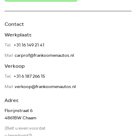
Contact
Werkplaats
Tel.
+31 16 149 21 41
Mail
carprof@frankoomenautos.nl
Verkoop
Tel.
+31 6 187 266 15
Mail
verkoop@frankoomenautos.nl
Adres
Florijnstraat 6
4861BW Chaam
(Belt u even voordat
u langskomt?)