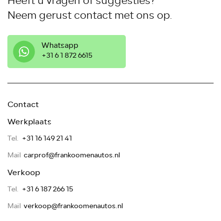
Heeft u vragen of suggesties?
Neem gerust contact met ons op.
Whatsapp
‭+31 6 1 872 6615
Contact
Werkplaats
Tel.
+31 16 149 21 41
Mail
carprof@frankoomenautos.nl
Verkoop
Tel.
+31 6 187 266 15
Mail
verkoop@frankoomenautos.nl