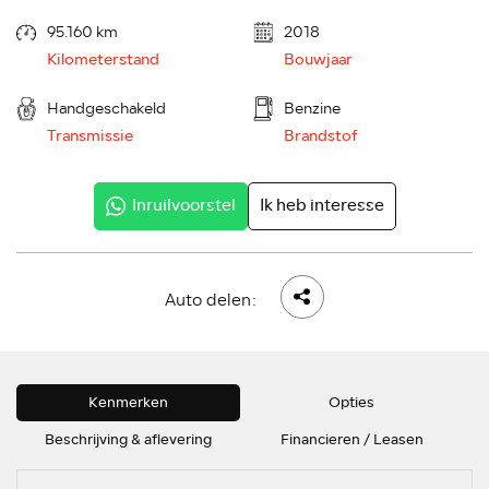
95.160 km
2018
Kilometerstand
Bouwjaar
Handgeschakeld
Benzine
Transmissie
Brandstof
Inruilvoorstel
Ik heb interesse
Auto delen:
Kenmerken
Opties
Beschrijving & aflevering
Financieren / Leasen