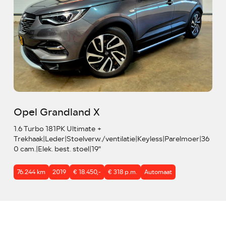
Opel Grandland X
1.6 Turbo 181PK Ultimate +
Trekhaak|Leder|Stoelverw./ventilatie|Keyless|Parelmoer|36
0 cam.|Elek. best. stoel|19"
76.244 km
2019
€ 18.450,-
€ 318 p.m.
Automaat