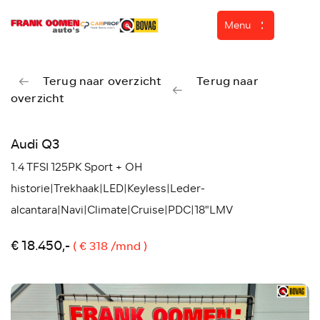
Menu
Terug naar overzicht
Terug naar
overzicht
Home
Aanbod
Audi Q3
Diensten
1.4 TFSI 125PK Sport + OH
Over ons
historie|Trekhaak|LED|Keyless|Leder-
alcantara|Navi|Climate|Cruise|PDC|18"LMV
Werkplaats
ASN Autoschade
€ 18.450,-
( € 318 /mnd )
Verkocht
Contact