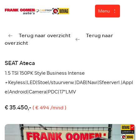
Menu
Terug naar overzicht
Terug naar
overzicht
Home
Aanbod
SEAT Ateca
Diensten
1.5 TSI 150PK Style Business Intense
Over ons
+Keyless|LED|Stoel/stuurverw.|DAB|Navi|Sfeerverl.|Appl
e|Android|Camera|PDC|17"LMV
Werkplaats
ASN Autoschade
€ 35.450,-
( € 494 /mnd )
Verkocht
Contact