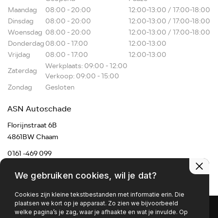
Maandag
08:00 - 20:00
12:00-13:00 / 17:00-18:00
Dinsdag
08:00 - 20:00
12:00-13:00 / 17:00-18:00
Woensdag
08:00 - 20:00
12:00-13:00 / 17:00-18:00
Donderdag
08:00 - 17:00
12:00-13:00
Vrijdag
08:00 - 17:00
12:00-13:00
Werkplaats: 09:00 - 12:00
Zaterdag
Verkoop: 09:00 - 15:00
Zondag
Gesloten
ASN Autoschade
Florijnstraat 6B
4861BW Chaam
0161 -469 099
chaam@asnmail.nl
We gebruiken cookies, wil je dat?
Cookies zijn kleine tekstbestanden met informatie erin. Die
plaatsen we kort op je apparaat. Zo zien we bijvoorbeeld
welke pagina’s je zag, waar je afhaakte en wat je invulde. Op