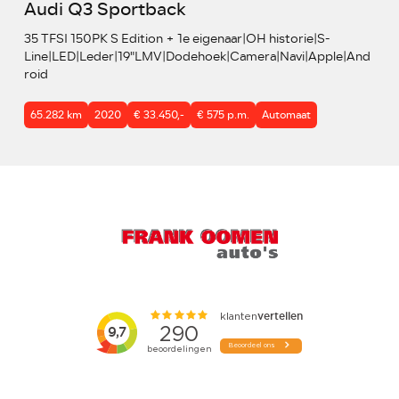
Audi Q3 Sportback
35 TFSI 150PK S Edition + 1e eigenaar|OH historie|S-
Line|LED|Leder|19"LMV|Dodehoek|Camera|Navi|Apple|And
roid
65.282 km
2020
€ 33.450,-
€ 575 p.m.
Automaat