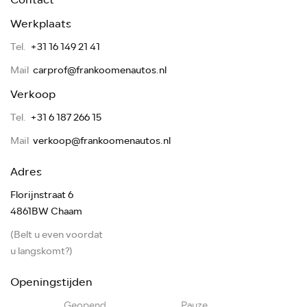
Werkplaats
Tel.
+31 16 149 21 41
Mail
carprof@frankoomenautos.nl
Verkoop
Tel.
+31 6 187 266 15
Mail
verkoop@frankoomenautos.nl
Adres
Florijnstraat 6
4861BW Chaam
(Belt u even voordat
u langskomt?)
Openingstijden
Geopend
Pauze