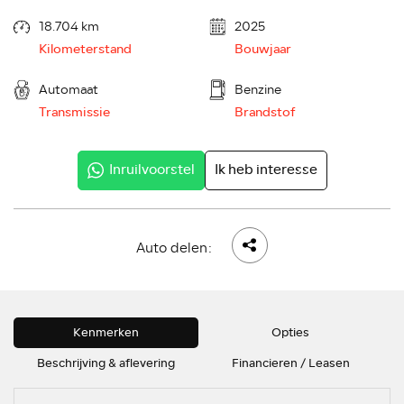
18.704 km
2025
Kilometerstand
Bouwjaar
Automaat
Benzine
Transmissie
Brandstof
Inruilvoorstel
Ik heb interesse
Auto delen:
Kenmerken
Opties
Beschrijving & aflevering
Financieren / Leasen