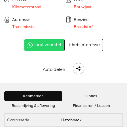
Kilometerstand
Bouwjaar
Automaat
Benzine
Transmissie
Brandstof
Inruilvoorstel
Ik heb interesse
Auto delen:
Kenmerken
Opties
Beschrijving & aflevering
Financieren / Leasen
Carrosserie
Hatchback