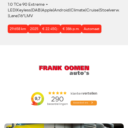
1.0 TCe 90 Extreme +
LED|Keyless|DAB|Apple|Android|Climate|Cruise|Stoelverw.
|Lane|16"LMV
29.658 km
2025
€ 22.450,-
€ 386 p.m.
Automaat