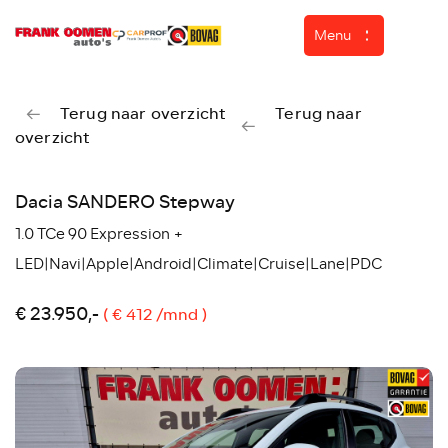
Menu
Terug naar overzicht
Terug naar
overzicht
Home
Aanbod
Dacia SANDERO Stepway
Diensten
1.0 TCe 90 Expression +
Over ons
LED|Navi|Apple|Android|Climate|Cruise|Lane|PDC
Werkplaats
€ 23.950,-
( € 412 /mnd )
ASN Autoschade
Verkocht
Contact