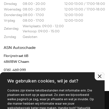
Dinsdag
08:00 - 20:00
12:00-13:00 / 17:00-18:00
Woensdag
08:00 - 20:00
12:00-13:00 / 17:00-18:00
Donderdag
08:00 - 17:00
12:00-13:00
Vrijdag
08:00 - 17:00
12:00-13:00
Werkplaats: 09:00 - 12:00
Zaterdag
Verkoop: 09:00 - 15:00
Zondag
Gesloten
ASN Autoschade
Florijnstraat 6B
4861BW Chaam
0161 -469 099
chaam@asnmail.nl
We gebruiken cookies, wil je dat?
Cookies zijn kleine tekstbestanden met informatie erin. Die
plaatsen we kort op je apparaat. Zo zien we bijvoorbeeld
welke pagina’s je zag, waar je afhaakte en wat je invulde. Op
die manier hebben wij informatie waar we jouw
websitebezoek beter mee maken. Handig toch? Natuurlijk