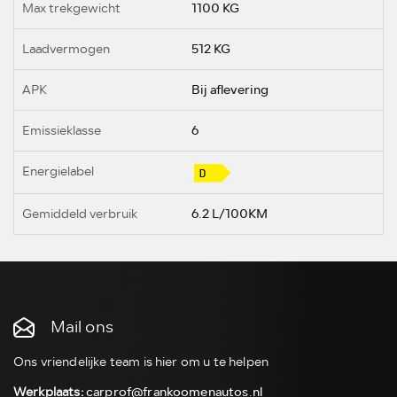
Max trekgewicht
1100 KG
Laadvermogen
512 KG
APK
Bij aflevering
Emissieklasse
6
Energielabel
Gemiddeld verbruik
6.2 L/100KM
Mail ons
Ons vriendelijke team is hier om u te helpen
Werkplaats:
carprof@frankoomenautos.nl